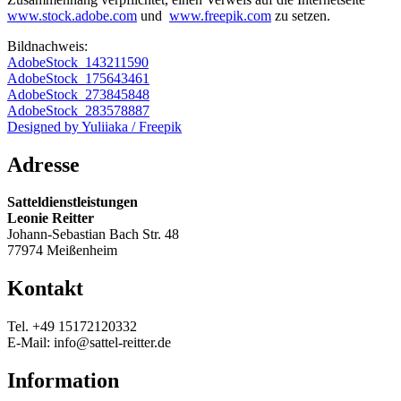
www.stock.adobe.com
und
www.freepik.com
zu setzen.
Bildnachweis:
AdobeStock_143211590
AdobeStock_175643461
AdobeStock_273845848
AdobeStock_283578887
Designed by Yuliiaka / Freepik
Adresse
Satteldienstleistungen
Leonie Reitter
Johann-Sebastian Bach Str. 48
77974 Meißenheim
Kontakt
Tel. +49 15172120332
E-Mail: info@sattel-reitter.de
Information